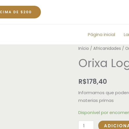
CIMA DE $200
Página inicial
L
Orixa
Início
/
Africanidades
/ O
Logunan
Orixa L
Pequena
quantidade
R$
178,40
Informamos que poderã
materias primas
Disponível por encome
ADICION