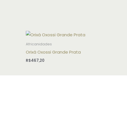
Africanidades
Orixá Oxossi Grande Prata
R$
467,20