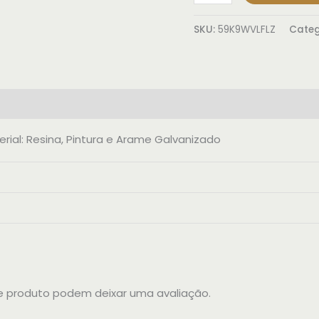
SKU:
59K9WVLFLZ
Categ
(0)
ial: Resina, Pintura e Arame Galvanizado
 produto podem deixar uma avaliação.