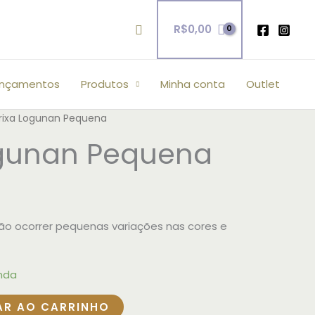
Pesquisar
R$
0,00
ançamentos
Produtos
Minha conta
Outlet
rixa Logunan Pequena
ogunan Pequena
o ocorrer pequenas variações nas cores e
nda
AR AO CARRINHO