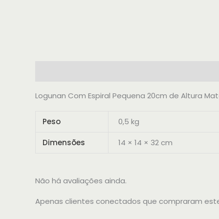
Descrição
Informação adicional
Avaliações 
Logunan Com Espiral Pequena 20cm de Altura Mater
Peso
0,5 kg
Dimensões
14 × 14 × 32 cm
Não há avaliações ainda.
Apenas clientes conectados que compraram este