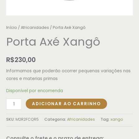
Início
/
Africanidades
/ Porta Axé Xangô
Porta Axé Xangô
R$
230,00
Informamos que poderão ocorrer pequenas variações nas
cores e materias primas
Disponível por encomenda
ADICIONAR AO CARRINHO
SKU:
M2R2FCQR5
Categoria:
Africanidades
Tag:
xango
Consulte o frete e o prazo de entrega: