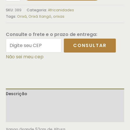
SKU:
389
Categoria:
Africanidades
Tags:
Orixá
,
Orixá Xangô
,
orixas
Consulte o frete e o prazo de entrega:
CONSULTAR
Não sei meu cep
Descrição
Informação adicional
Avaliações (0)
Xango Grande 52cm de Altura