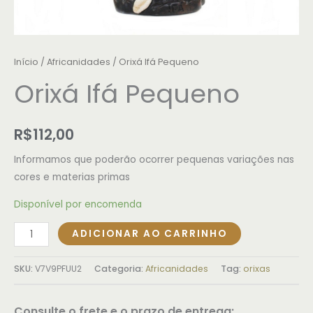
Início
/
Africanidades
/ Orixá Ifá Pequeno
Orixá Ifá Pequeno
R$
112,00
Informamos que poderão ocorrer pequenas variações nas
cores e materias primas
Disponível por encomenda
ADICIONAR AO CARRINHO
SKU:
V7V9PFUU2
Categoria:
Africanidades
Tag:
orixas
Consulte o frete e o prazo de entrega: