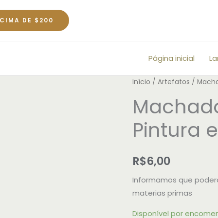
CIMA DE $200
Página inicial
L
Machado
Início
/
Artefatos
/ Macha
de
Machado
Xangô
Pintura 
médio
Pintura
em
R$
6,00
Marfim
quantidade
Informamos que poderã
materias primas
Disponível por encome