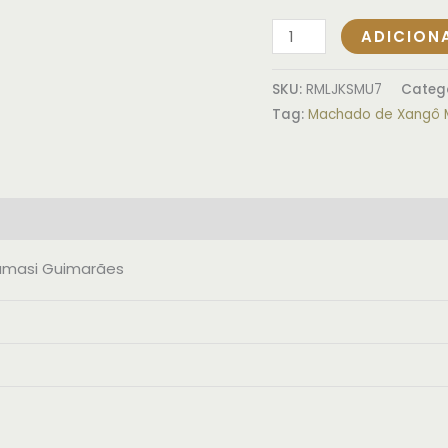
ADICION
SKU:
RMLJKSMU7
Categ
Tag:
Machado de Xangô M
(0)
amasi Guimarães