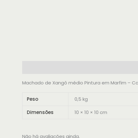
Descrição
Informação adicional
Avaliações 
Machado de Xangô médio Pintura em Marfim – C
Peso
0,5 kg
Dimensões
10 × 10 × 10 cm
Não há avaliações ainda.