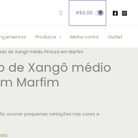
Pesquisar
R$
0,00
ançamentos
Produtos
Minha conta
Outlet
do de Xangô médio Pintura em Marfim
 de Xangô médio
em Marfim
o ocorrer pequenas variações nas cores e
nda