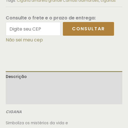
Tags:
Cigana amarela grande Camasi Guimarães
,
ciganas
Consulte o frete e o prazo de entrega:
CONSULTAR
Não sei meu cep
Descrição
Informação adicional
Avaliações (0)
CIGANA
Simboliza os mistérios da vida e