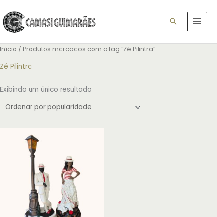
Ir
para
Pesquisar
o
conteúdo
Início
/ Produtos marcados com a tag “Zé Pilintra”
Zé Pilintra
Exibindo um único resultado