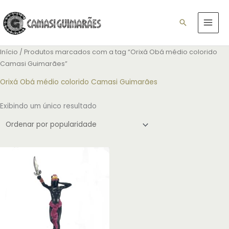
Ir
para
Pesquisar
o
conteúdo
Início
/ Produtos marcados com a tag “Orixá Obá médio colorido
Camasi Guimarães”
Orixá Obá médio colorido Camasi Guimarães
Exibindo um único resultado